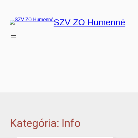
Prejsť
na
SZV ZO Humenné
obsah
Kategória:
Info