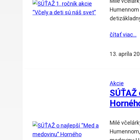
Milé včelárk
Humennom pr
detizákladný
čítať viac…
13. apríla 2
Akcie
SÚŤAŽ o
Hornéh
Milé včelárk
Humennom, v