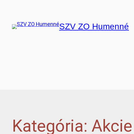
Prejsť
na
obsah
SZV ZO Humenné
Kategória:
Akcie