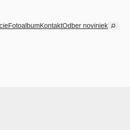
cie
Fotoalbum
Kontakt
Odber noviniek
Hľadať