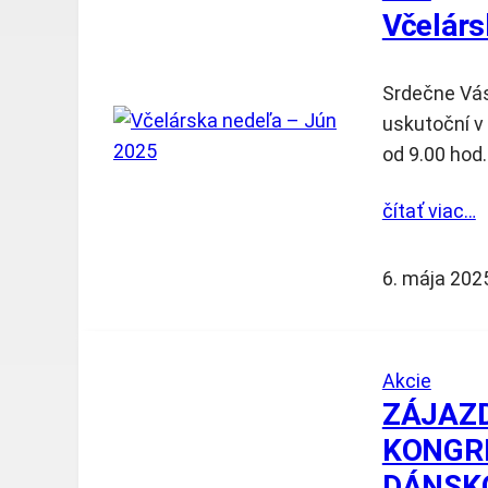
Včelárs
Srdečne Vás
uskutoční v 
od 9.00 hod
čítať viac…
6. mája 202
Akcie
ZÁJAZ
KONGRE
DÁNSK