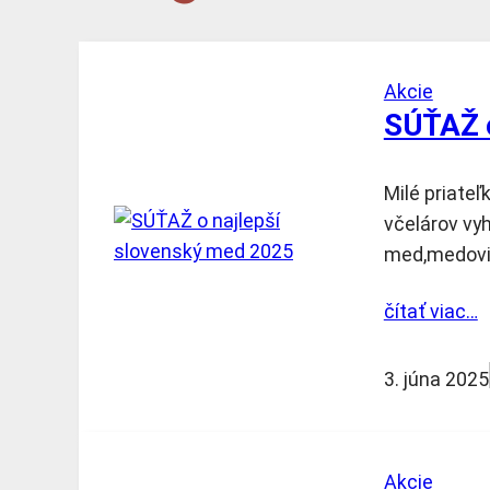
Akcie
SÚŤAŽ o
Milé priateľ
včelárov vyh
med,medovin
čítať viac…
3. júna 2025
Akcie