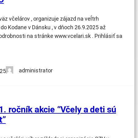
äz včelárov , organizuje zájazd na veĺtrh
o Kodane v Dánsku , v dňoch 26.9.2025 až
drobnosti na stránke www.vcelari.sk . Prihlásiť sa
administrator
025
. ročník akcie “Včely a deti sú
t”