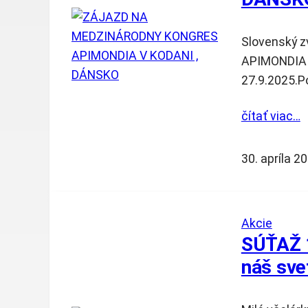
Slovenský zv
APIMONDIA d
27.9.2025.Po
čítať viac…
30. apríla 2
Akcie
SÚŤAŽ 1
náš sve