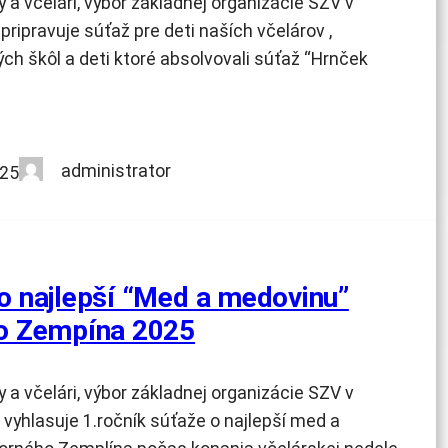
y a včelári, výbor základnej organizácie SZV v
ipravuje súťaž pre deti naších včelárov ,
ch škôl a deti ktoré absolvovali súťaž “Hrnček
administrator
025
 najlepší “Med a medovinu”
o Zempína 2025
y a včelári, výbor základnej organizácie SZV v
yhlasuje 1.ročník súťaže o najlepší med a